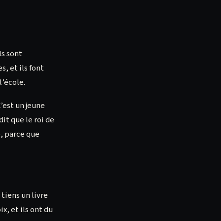
ls sont
s, et ils font
l’école.
C’est un jeune
it que le roi de
, parce que
 tiens un livre
x, et ils ont du