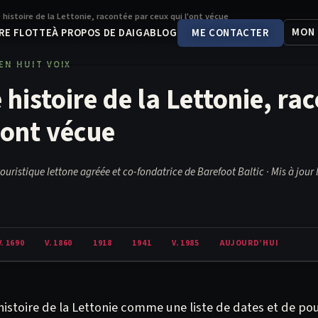
histoire de la Lettonie, racontée par ceux qui l'ont vécue
MON
RE FLOTTE
À PROPOS DE DAIGA
BLOG
ME CONTACTER
 EN HUIT VOIX
histoire de la Lettonie, ra
’ont vécue
touristique lettone agréée et co-fondatrice de Barefoot Baltic · Mis à jour 
V. 1690
V. 1860
1918
1941
V. 1985
AUJOURD’HUI
’histoire de la Lettonie comme une liste de dates et de po