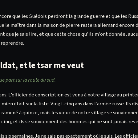
encore que les Suédois perdront la grande guerre et que les Rus
que le maître dans la maison de pierre restera allemand encore d
nt que je sais lire, et que cette chose qu’ils m’ont donnée, auc
 reprendre.
oldat, et le tsar me veut
ue part sur la route du sud.
 ans. L’officier de conscription est venu à notre village au prin
e mien était sur la liste. Vingt-cinq ans dans l’armée russe. Ils di
amené à quinze, mais les vieux de notre village se souvienne
t-cinq, et ils se souviennent des hommes qui ne sont jamais rev
 six semaines. Je ne sais pas exactement où je suis. Les officie