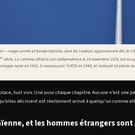
n — rouge carmin et bande blanche, dont les couleurs apparaissent dès la C
e
I
siècle. La Lettonie déclare son indépendance le 18 novembre 1918, est occ
llemagne nazie en 1941, à nouveau par l’URSS en 1944, et restaure sa pleine i
a place, huit voix. Une pour chaque chapitre. Aucune n’est une p
qu’elles décrivent est réellement arrivé à quelqu’un comme ell
aïenne, et les hommes étrangers sont 