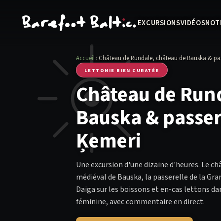
EXCURSIONS
VIDÉOS
NOT
Accueil
›
Château de Rundāle, château de Bauska & pass
LETTONIE BIEN CURATÉE
Château de Rund
Bauska & passere
Ķemeri
Une excursion d'une dizaine d'heures. Le ch
médiéval de Bauska, la passerelle de la Gra
Daiga sur les boissons et en-cas lettons d
féminine, avec commentaire en direct.