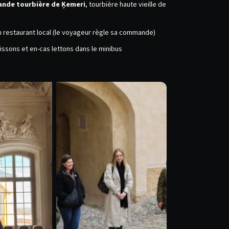
ande tourbière de Ķemeri
stars if I could.
, tourbière haute vieille de
un restaurant local (le voyageur règle sa commande)
issons et en-cas lettons dans le minibus