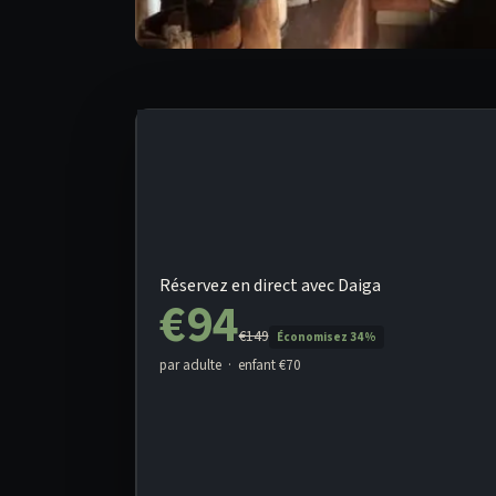
Réservez en direct avec Daiga
€94
€149
Économisez 34 %
par adulte · enfant €70