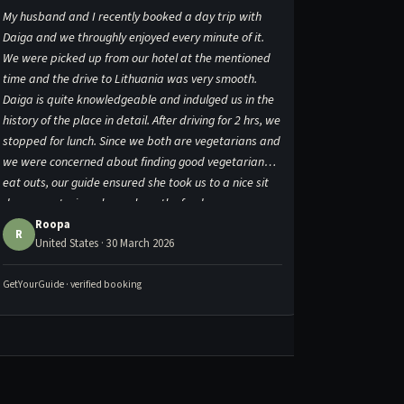
My husband and I recently booked a day trip with
I had such a lo
Daiga and we throughly enjoyed every minute of it.
didn’t expect 
We were picked up from our hotel at the mentioned
way. Daiga was
time and the drive to Lithuania was very smooth.
knowledgeable,
Daiga is quite knowledgeable and indulged us in the
which made th
history of the place in detail. After driving for 2 hrs, we
personal. The 
stopped for lunch. Since we both are vegetarians and
Castle were be
we were concerned about finding good vegetarian
difference was
eat outs, our guide ensured she took us to a nice sit
with stories a
down vegetarian place where the food was
felt like a “le
awesome. Daiga is very friendly and knowledgeable
someone who ge
Roopa
Josephi
R
J
United States · 30 March 2026
United K
and she knows in and out of the place. My husband
The brewery st
who loves to tour breweries , was fascinated to tour
finish the day 
GetYourGuide · verified booking
GetYourGuide · ve
the beer factory and learn about the whole beer
memorable endi
brewing process and even get to taste it! After the
learning and e
tour, we were driven back to Riga and through out
recommend Dai
the ride, Daiga gave us company by showing us the
very fondly.
local history and educating us about the local culture.
Highly recommend this to everyone!! Could give more