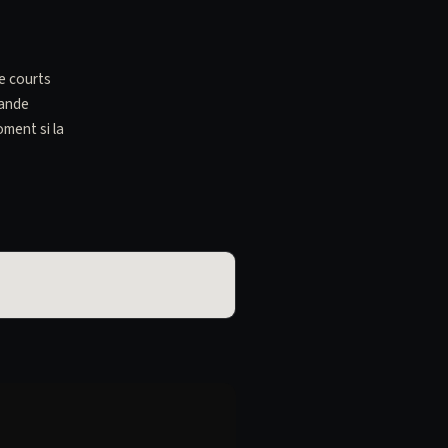
de courts
rande
oment si la