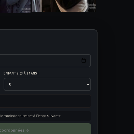
+60 photos
ENFANTS (3 À 14 ANS)
 le mode de paiement à l’étape suivante.
s coordonnées →