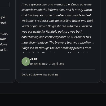
It was spectacular and memorable. Daiga gave me
so much wonderful information , and is a very warm
and fun lady. As a solo traveller, I was made to feel
ошую
welcome. Frederick was an excellent driver and took
 всё
loads of pics which Daiga shared with me. Olav who
was our guide for Rundale palace , was both
Италии
entertaining and knowledgeable on our tour of this
нания
magnificent palace. The brewery tour was excellent ,
ндале
Zaiga led us through the beer making process from
ко был
start to finish. After the tour we got to taste the beers
актёр.
and I was very generously given a bottle of my
Joan
ла из-
J
United States · 21 April 2026
favorite beer. As a tour , this is a wonderful
 еще и
alternative to several other tours who visit the
GetYourGuide · verified booking
palaces and the Hill of Crosses. It was a pleasure to
 на
meet Elena who is in training to be a Ukrainian
шими
speaking guide for this amazing company. Thank you
for a truly special day.