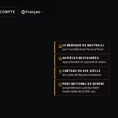
Français
 COMPTE
LE BAROQUE DE RASTRELLI
par l'architecte du Palais d'Hiver
40 PIÈCES RESTAURÉES
appartements d'apparat et salons
CHÂTEAU DU XVE SIÈCLE
les ruines de Bauska livonienne
PARC NATIONAL DE ĶEMERI
passerelle dans une tourbière
haute vieille de 10 000 ans